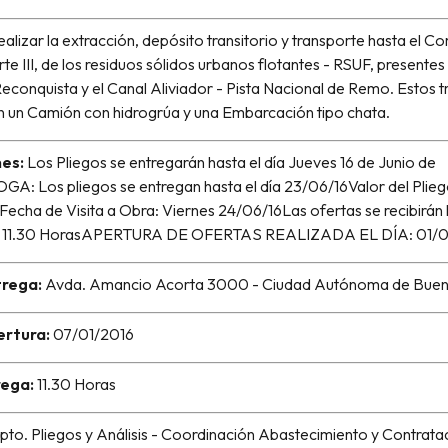
alizar la extracción, depósito transitorio y transporte hasta el C
e III, de los residuos sólidos urbanos flotantes - RSUF, presentes
Reconquista y el Canal Aliviador - Pista Nacional de Remo. Estos t
n un Camión con hidrogrúa y una Embarcación tipo chata.
es:
Los Pliegos se entregarán hasta el día Jueves 16 de Junio de
: Los pliegos se entregan hasta el día 23/06/16Valor del Plieg
echa de Visita a Obra: Viernes 24/06/16Las ofertas se recibirán h
as 11.30 HorasAPERTURA DE OFERTAS REALIZADA EL DÍA: 01/0
trega:
Avda. Amancio Acorta 3000 - Ciudad Autónoma de Buen
ertura:
07/01/2016
rega:
11.30 Horas
to. Pliegos y Análisis - Coordinación Abastecimiento y Contrata