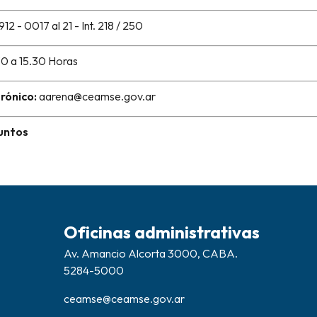
12 - 0017 al 21 - Int. 218 / 250
0 a 15.30 Horas
rónico:
aarena@ceamse.gov.ar
untos
Oficinas administrativas
Av. Amancio Alcorta 3000, CABA.
5284-5000
ceamse@ceamse.gov.ar