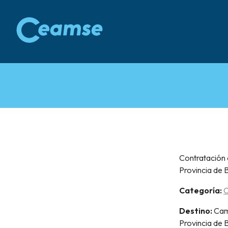
Ir
al
contenido
Contratación 
Provincia de 
Categoría:
Destino:
Cami
Provincia de 