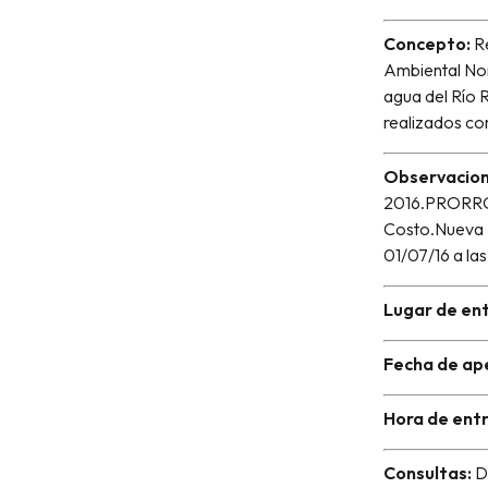
Concepto:
Re
Ambiental Nort
agua del Río 
realizados co
Observacion
2016.PRORROGA
Costo.Nueva F
01/07/16 a l
Lugar de en
Fecha de ap
Hora de ent
Consultas:
Dp