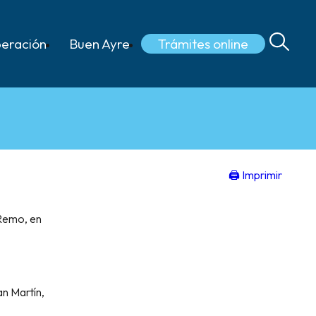
Trámites online
eración
Buen Ayre
🖨 Imprimir
 Remo, en
n Martín,