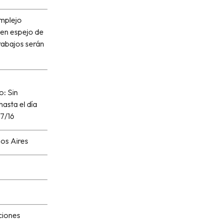
omplejo
 en espejo de
rabajos serán
o: Sin
asta el día
7/16
os Aires
ciones