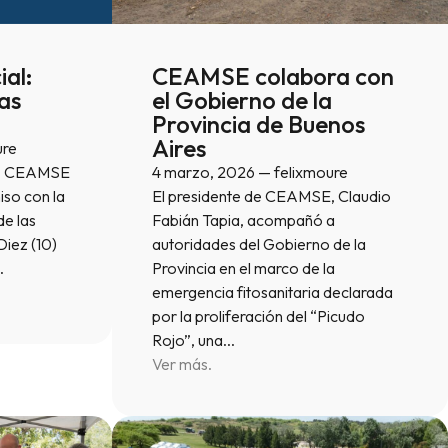
al:
CEAMSE colabora con
as
el Gobierno de la
Provincia de Buenos
Aires
ure
6, CEAMSE
4 marzo, 2026 — felixmoure
so con la
El presidente de CEAMSE, Claudio
de las
Fabián Tapia, acompañó a
Diez (10)
autoridades del Gobierno de la
…
Provincia en el marco de la
emergencia fitosanitaria declarada
por la proliferación del “Picudo
Rojo”, una…
Ver más.