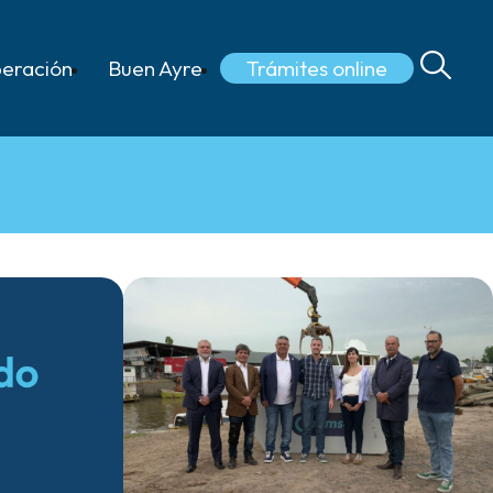
Trámites online
eración
Buen Ayre