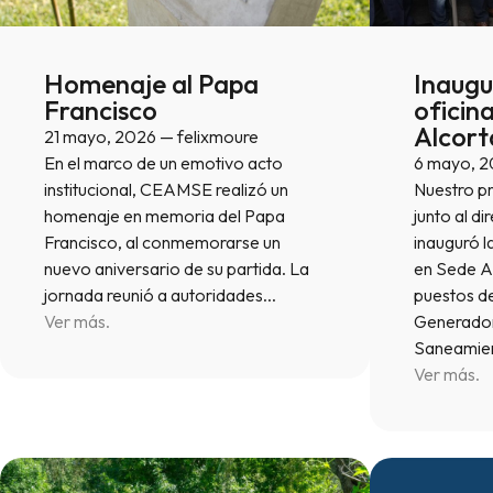
Homenaje al Papa
Inaugu
Francisco
oficin
Alcort
21 mayo, 2026 — felixmoure
En el marco de un emotivo acto
6 mayo, 2
institucional, CEAMSE realizó un
Nuestro pr
homenaje en memoria del Papa
junto al d
Francisco, al conmemorarse un
inauguró l
nuevo aniversario de su partida. La
en Sede A
jornada reunió a autoridades…
puestos de
Ver más.
Generador
Saneamie
Ver más.