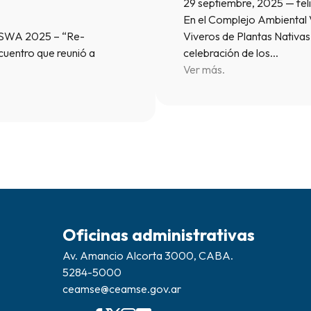
29 septiembre, 2025 — fe
En el Complejo Ambiental V
ISWA 2025 – “Re-
Viveros de Plantas Nativa
cuentro que reunió a
celebración de los…
Ver más.
Oficinas administrativas
Av. Amancio Alcorta 3000, CABA.
5284-5000
ceamse@ceamse.gov.ar