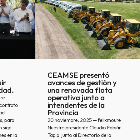
CEAMSE presentó
ir
avances de gestión y
dad.
una renovada flota
operativa junto a
ure
intendentes de la
 contrato
Provincia
dad
, para
20 noviembre, 2025 — felixmoure
n siga
Nuestro presidente Claudio Fabián
es en la
Tapia, junto al Directorio de la