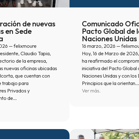
ración de nuevas
Comunicado Ofici
as en Sede
Pacto Global de l
a
Naciones Unidas
026 — felixmoure
16 marzo, 2026 — felixmo
esidente, Claudio Tapia,
Hoy, 16 de Marzo de 202
irectorio de la empresa,
ha reafirmado el compromi
as nuevas oficinas ubicadas
iniciativa del Pacto Global 
lcorta, que cuentan con
Naciones Unidas y con los 
 trabajo para
Principios que la orientan.
es Privados y
Ver más.
nto de…