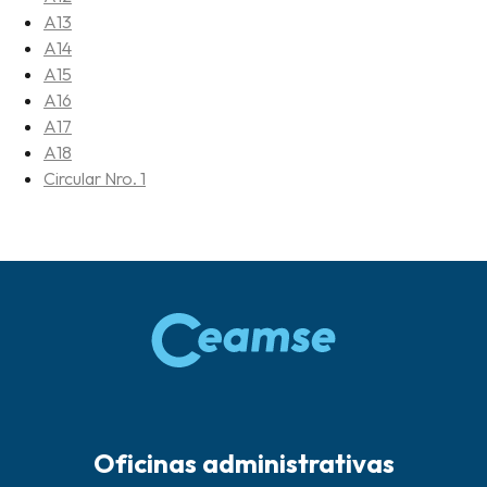
A13
A14
A15
A16
A17
A18
Circular Nro. 1
Oficinas administrativas