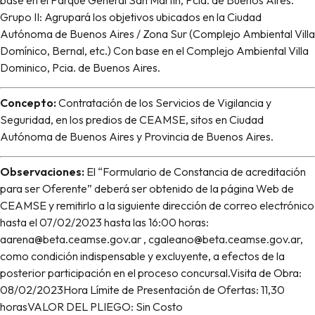
base en el Parque General San Martín, Pcia. de Buenos Aires.
Grupo II: Agrupará los objetivos ubicados en la Ciudad
Autónoma de Buenos Aires / Zona Sur (Complejo Ambiental Villa
Domínico, Bernal, etc.) Con base en el Complejo Ambiental Villa
Dominico, Pcia. de Buenos Aires.
Concepto:
Contratación de los Servicios de Vigilancia y
Seguridad, en los predios de CEAMSE, sitos en Ciudad
Autónoma de Buenos Aires y Provincia de Buenos Aires.
Observaciones:
El “Formulario de Constancia de acreditación
para ser Oferente” deberá ser obtenido de la página Web de
CEAMSE y remitirlo a la siguiente dirección de correo electrónico
hasta el 07/02/2023 hasta las 16:00 horas:
aarena@beta.ceamse.gov.ar , cgaleano@beta.ceamse.gov.ar,
como condición indispensable y excluyente, a efectos de la
posterior participación en el proceso concursal.Visita de Obra:
08/02/2023Hora Límite de Presentación de Ofertas: 11,30
horasVALOR DEL PLIEGO: Sin Costo